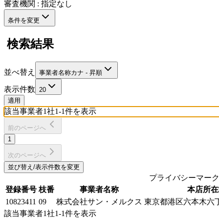
審査機関
:
指定なし
条件を変更
検索結果
並べ替え
事業者名称カナ - 昇順
表示件数
20
適用
該当事業者
1
社
1
-
1
件を表示
前のページへ
1
次のページへ
並び替え/表示件数を変更
プライバシーマー
登録番号
枝番
事業者名称
本店所在
10823411
09
株式会社サン・メルクス
東京都港区六本木六
該当事業者
1
社
1
-
1
件を表示