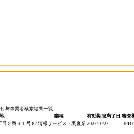
ク付与事業者検索結果一覧
地
業種
有効期限満了日
審査
丁目２番３１号
82 情報サービス・調査業
2027/10/27
JIPD