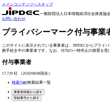
メインコンテンツへスキップ
一般財団法人日本情報経済社会推進協
お問い合わせ
プライバシーマーク付与事業
このサイトに表示されている事業者は、JIPDECからプラ
務手続き中の事業者です。なお、付与の⼀時停⽌の措置を受
付与事業者
17,729
社
（2026/08/08現在）
検索TOP
検索結果一覧
事業者情報から探す
登録番号から探す